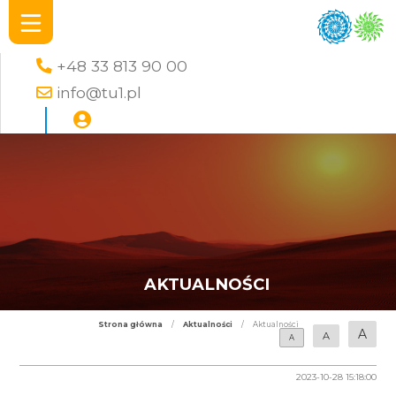
+48 33 813 90 00
info@tu1.pl
AKTUALNOŚCI
Strona główna
/
Aktualności
/
Aktualności
A
A
A
2023-10-28 15:18:00