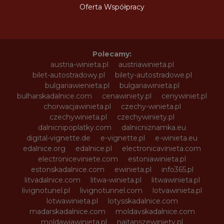
Oferta Współpracy
Polecamy:
austria-winieta.pl
austriawinieta.pl
bilet-autostradowy.pl
bilety-autostradowe.pl
bulgariawienieta.pl
bulgariawinieta.pl
bulharskadalnice.com
cenawiniety.pl
cenywiniet.pl
chorwacjawinieta.pl
czechy-winieta.pl
czechywinieta.pl
czechywiniety.pl
dalnicnipoplatky.com
dalnicniznamka.eu
digital-vignette.de
e-vignette.pl
e-winieta.eu
edalnice.org
edalnice.pl
electronicavinieta.com
electroniceviniete.com
estoniawinieta.pl
estonskadalnice.com
ewinieta.pl
info365.pl
litvadalnice.com
litwa-winieta.pl
litwawinieta.pl
livignotunel.pl
livignotunnel.com
lotvawinieta.pl
lotwawinieta.pl
lotysskadalnice.com
madarskadalnice.com
moldavskadalnice.com
moldawiawinieta.pl
najtanszewiniety.pl