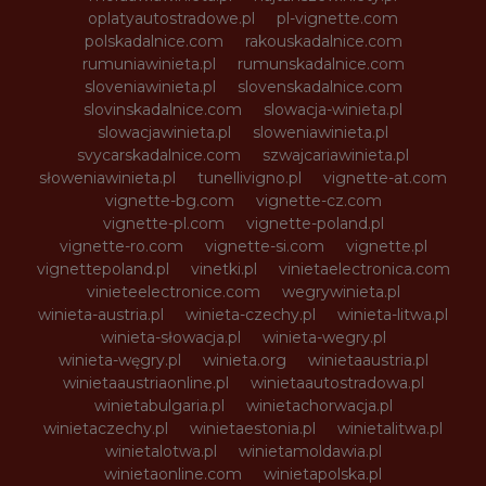
oplatyautostradowe.pl
pl-vignette.com
polskadalnice.com
rakouskadalnice.com
rumuniawinieta.pl
rumunskadalnice.com
sloveniawinieta.pl
slovenskadalnice.com
slovinskadalnice.com
slowacja-winieta.pl
slowacjawinieta.pl
sloweniawinieta.pl
svycarskadalnice.com
szwajcariawinieta.pl
słoweniawinieta.pl
tunellivigno.pl
vignette-at.com
vignette-bg.com
vignette-cz.com
vignette-pl.com
vignette-poland.pl
vignette-ro.com
vignette-si.com
vignette.pl
vignettepoland.pl
vinetki.pl
vinietaelectronica.com
vinieteelectronice.com
wegrywinieta.pl
winieta-austria.pl
winieta-czechy.pl
winieta-litwa.pl
winieta-słowacja.pl
winieta-wegry.pl
winieta-węgry.pl
winieta.org
winietaaustria.pl
winietaaustriaonline.pl
winietaautostradowa.pl
winietabulgaria.pl
winietachorwacja.pl
winietaczechy.pl
winietaestonia.pl
winietalitwa.pl
winietalotwa.pl
winietamoldawia.pl
winietaonline.com
winietapolska.pl