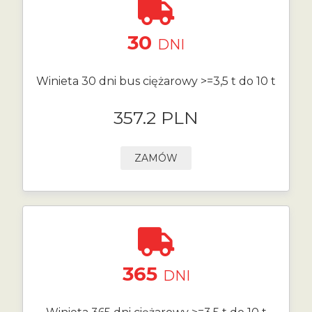
30
DNI
Winieta 30 dni bus ciężarowy >=3,5 t do 10 t
357.2 PLN
ZAMÓW
365
DNI