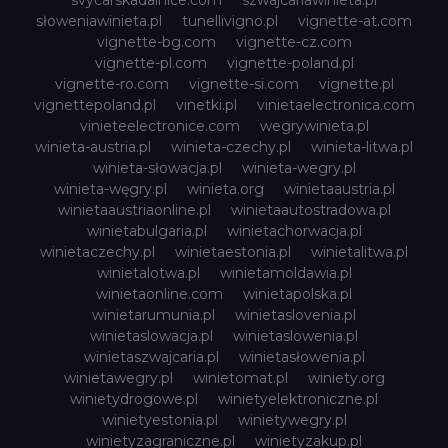
svycarskadalnice.com
szwajcariawinieta.pl
słoweniawinieta.pl
tunellivigno.pl
vignette-at.com
vignette-bg.com
vignette-cz.com
vignette-pl.com
vignette-poland.pl
vignette-ro.com
vignette-si.com
vignette.pl
vignettepoland.pl
vinetki.pl
vinietaelectronica.com
vinieteelectronice.com
wegrywinieta.pl
winieta-austria.pl
winieta-czechy.pl
winieta-litwa.pl
winieta-słowacja.pl
winieta-wegry.pl
winieta-węgry.pl
winieta.org
winietaaustria.pl
winietaaustriaonline.pl
winietaautostradowa.pl
winietabulgaria.pl
winietachorwacja.pl
winietaczechy.pl
winietaestonia.pl
winietalitwa.pl
winietalotwa.pl
winietamoldawia.pl
winietaonline.com
winietapolska.pl
winietarumunia.pl
winietaslovenia.pl
winietaslowacja.pl
winietaslowenia.pl
winietaszwajcaria.pl
winietasłowenia.pl
winietawegry.pl
winietomat.pl
winiety.org
winietydrogowe.pl
winietyelektroniczne.pl
winietyestonia.pl
winietywegry.pl
winietyzagraniczne.pl
winietyzakup.pl