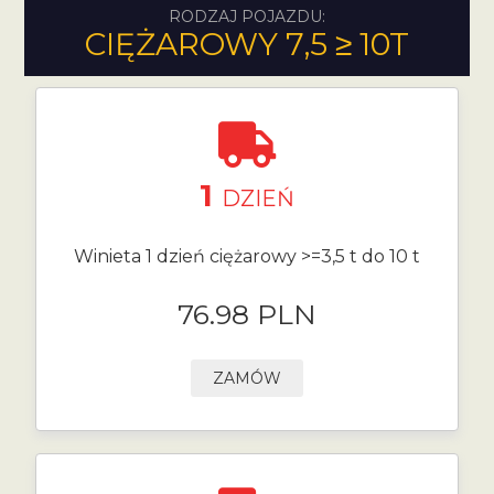
RODZAJ POJAZDU:
CIĘŻAROWY 7,5 ≥ 10T
1
DZIEŃ
Winieta 1 dzień ciężarowy >=3,5 t do 10 t
76.98 PLN
ZAMÓW