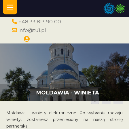
+48 33 813 90 00
info@tu1.pl
MOŁDAWIA - WINIETA
A
A
A
Mołdawia - winiety elektroniczne. Po wybraniu rodzaju
winiety, zostaniesz przeniesiony na naszą stronę
partnerską.