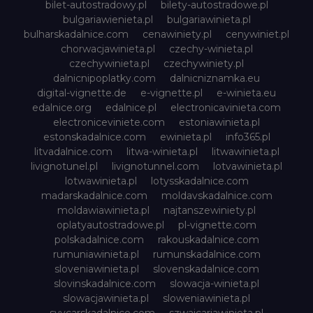
bilet-autostradowy.pl
bilety-autostradowe.pl
bulgariawienieta.pl
bulgariawinieta.pl
bulharskadalnice.com
cenawiniety.pl
cenywiniet.pl
chorwacjawinieta.pl
czechy-winieta.pl
czechywinieta.pl
czechywiniety.pl
dalnicnipoplatky.com
dalnicniznamka.eu
digital-vignette.de
e-vignette.pl
e-winieta.eu
edalnice.org
edalnice.pl
electronicavinieta.com
electroniceviniete.com
estoniawinieta.pl
estonskadalnice.com
ewinieta.pl
info365.pl
litvadalnice.com
litwa-winieta.pl
litwawinieta.pl
livignotunel.pl
livignotunnel.com
lotvawinieta.pl
lotwawinieta.pl
lotysskadalnice.com
madarskadalnice.com
moldavskadalnice.com
moldawiawinieta.pl
najtanszewiniety.pl
oplatyautostradowe.pl
pl-vignette.com
polskadalnice.com
rakouskadalnice.com
rumuniawinieta.pl
rumunskadalnice.com
sloveniawinieta.pl
slovenskadalnice.com
slovinskadalnice.com
slowacja-winieta.pl
slowacjawinieta.pl
sloweniawinieta.pl