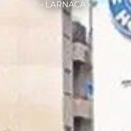
• LARNACA •