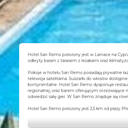
Hotel San Remo położony jest w Larnace na Cyprze
odkryty basen z tarasem z leżakami oraz klimat
Pokoje w hotelu San Remo posiadają prywatne łaz
telewizja satelitarna. Suszarki do włosów dostępn
kontynentalne. Hotel San Remo dysponuje restaur
regionalnej, oraz barem oferującym orzeźwiające 
odwiedzić salę gier. W San Remo znajduje się rów
Hotel San Remo położony jest 2,5 km od plaży Ph
niecałe 10 minut jazdy samochodem. W pobliżu do