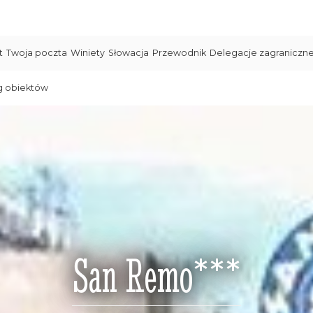
t
Twoja poczta
Winiety
Słowacja
Przewodnik
Delegacje zagraniczn
g obiektów
San Remo***