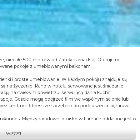
, niecałe 500 metrów od Zatoki Larnackiej. Oferuje on
yzowane pokoje z umeblowanymi balkonami.
ienki i proste umeblowanie. W każdym pokoju znajduje się
e są na życzenie. Rano w hotelu serwowane jest śniadanie
acją na świeżym powietrzu, serwującą dania kuchni
napoje. Goście mogą obejrzeć film we wspólnym salonie lub
nież centrum fitness ze sprzętem do podnoszenia ciężarów.
inikoudes. Międzynarodowe lotnisko w Larnace oddalone jest o
stępny jest bezpłatny prywatny parking.
WIĘCEJ