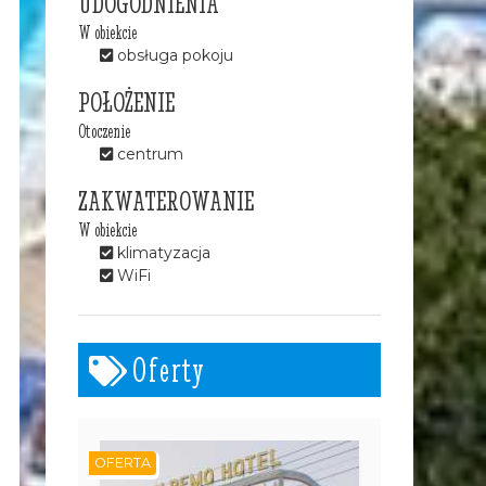
UDOGODNIENIA
W obiekcie
obsługa pokoju
POŁOŻENIE
Otoczenie
centrum
ZAKWATEROWANIE
W obiekcie
klimatyzacja
WiFi
Oferty
OFERTA