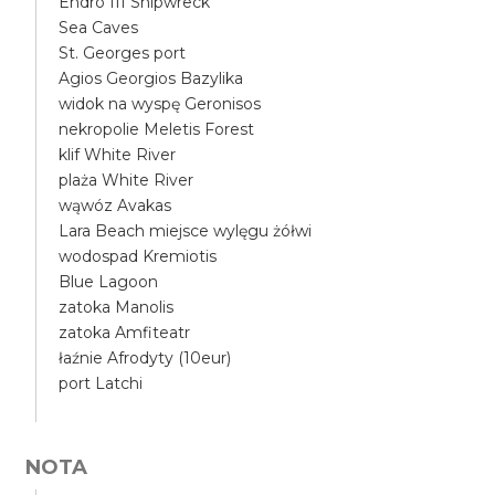
Endro III Shipwreck
Sea Caves
St. Georges port
Agios Georgios Bazylika
widok na wyspę Geronisos
nekropolie Meletis Forest
klif White River
plaża White River
wąwóz Avakas
Lara Beach miejsce wylęgu żółwi
wodospad Kremiotis
Blue Lagoon
zatoka Manolis
zatoka Amfiteatr
łaźnie Afrodyty (10eur)
port Latchi
NOTA