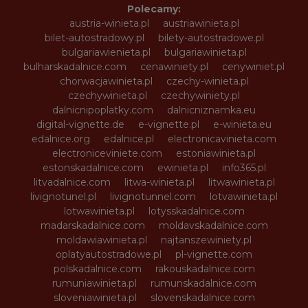
Polecamy:
austria-winieta.pl
austriawinieta.pl
bilet-autostradowy.pl
bilety-autostradowe.pl
bulgariawienieta.pl
bulgariawinieta.pl
bulharskadalnice.com
cenawiniety.pl
cenywiniet.pl
chorwacjawinieta.pl
czechy-winieta.pl
czechywinieta.pl
czechywiniety.pl
dalnicnipoplatky.com
dalnicniznamka.eu
digital-vignette.de
e-vignette.pl
e-winieta.eu
edalnice.org
edalnice.pl
electronicavinieta.com
electroniceviniete.com
estoniawinieta.pl
estonskadalnice.com
ewinieta.pl
info365.pl
litvadalnice.com
litwa-winieta.pl
litwawinieta.pl
livignotunel.pl
livignotunnel.com
lotvawinieta.pl
lotwawinieta.pl
lotysskadalnice.com
madarskadalnice.com
moldavskadalnice.com
moldawiawinieta.pl
najtanszewiniety.pl
oplatyautostradowe.pl
pl-vignette.com
polskadalnice.com
rakouskadalnice.com
rumuniawinieta.pl
rumunskadalnice.com
sloveniawinieta.pl
slovenskadalnice.com