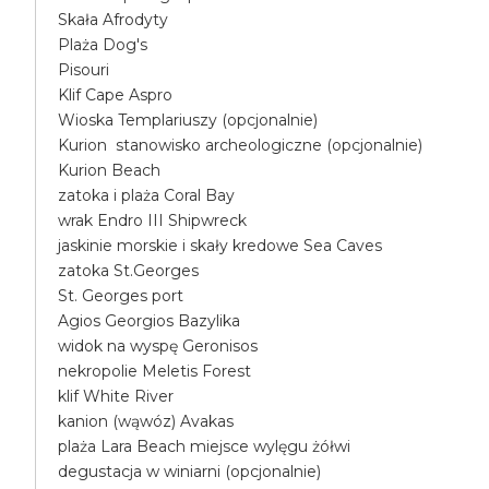
Skała Afrodyty
Plaża Dog's
Pisouri
Klif Cape Aspro
Wioska Templariuszy (opcjonalnie)
Kurion stanowisko archeologiczne (opcjonalnie)
Kurion Beach
zatoka i plaża Coral Bay
wrak Endro III Shipwreck
jaskinie morskie i skały kredowe Sea Caves
zatoka St.Georges
St. Georges port
Agios Georgios Bazylika
widok na wyspę Geronisos
nekropolie Meletis Forest
klif White River
kanion (wąwóz) Avakas
plaża Lara Beach miejsce wylęgu żółwi
degustacja w winiarni (opcjonalnie)