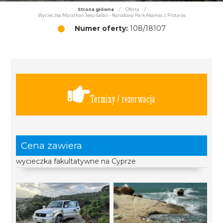
Strona główna
/
Oferta
/
Wycieczka Marathon Jeep Safari - Narodowy Park Akamas z Protaras
Numer oferty:
108/18107
Terminy / rezerwacja
Cena zawiera
wycieczka fakultatywne na Cyprze