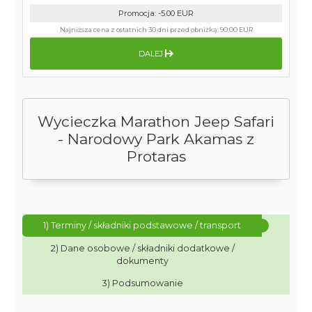
Promocja
:
-5.00
EUR
Najniższa cena z ostatnich 30 dni przed obniżką:
90.00 EUR
DALEJ
Wycieczka Marathon Jeep Safari
- Narodowy Park Akamas z
Protaras
1) Terminy / składniki podstawowe / transport
2) Dane osobowe / składniki dodatkowe /
dokumenty
3) Podsumowanie