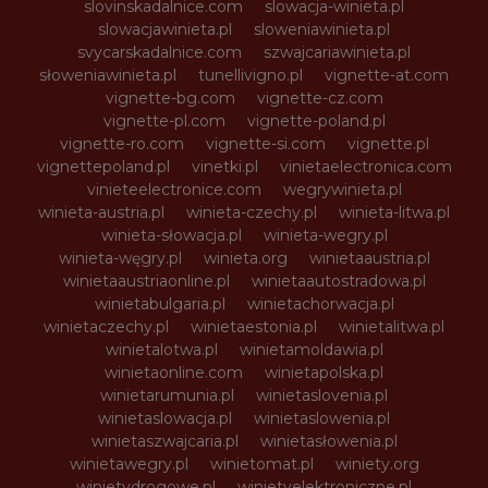
slovinskadalnice.com
slowacja-winieta.pl
slowacjawinieta.pl
sloweniawinieta.pl
svycarskadalnice.com
szwajcariawinieta.pl
słoweniawinieta.pl
tunellivigno.pl
vignette-at.com
vignette-bg.com
vignette-cz.com
vignette-pl.com
vignette-poland.pl
vignette-ro.com
vignette-si.com
vignette.pl
vignettepoland.pl
vinetki.pl
vinietaelectronica.com
vinieteelectronice.com
wegrywinieta.pl
winieta-austria.pl
winieta-czechy.pl
winieta-litwa.pl
winieta-słowacja.pl
winieta-wegry.pl
winieta-węgry.pl
winieta.org
winietaaustria.pl
winietaaustriaonline.pl
winietaautostradowa.pl
winietabulgaria.pl
winietachorwacja.pl
winietaczechy.pl
winietaestonia.pl
winietalitwa.pl
winietalotwa.pl
winietamoldawia.pl
winietaonline.com
winietapolska.pl
winietarumunia.pl
winietaslovenia.pl
winietaslowacja.pl
winietaslowenia.pl
winietaszwajcaria.pl
winietasłowenia.pl
winietawegry.pl
winietomat.pl
winiety.org
winietydrogowe.pl
winietyelektroniczne.pl