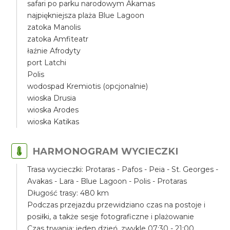
safari po parku narodowym Akamas
najpiękniejsza plaża Blue Lagoon
zatoka Manolis
zatoka Amfiteatr
łaźnie Afrodyty
port Latchi
Polis
wodospad Kremiotis (opcjonalnie)
wioska Drusia
wioska Arodes
wioska Katikas
HARMONOGRAM WYCIECZKI
Trasa wycieczki: Protaras - Pafos - Peia - St. Georges -
Avakas - Lara - Blue Lagoon - Polis - Protaras
Długość trasy: 480 km
Podczas przejazdu przewidziano czas na postoje i
posiłki, a także sesje fotograficzne i plażowanie
Czas trwania: jeden dzień, zwykle 07:30 - 21:00