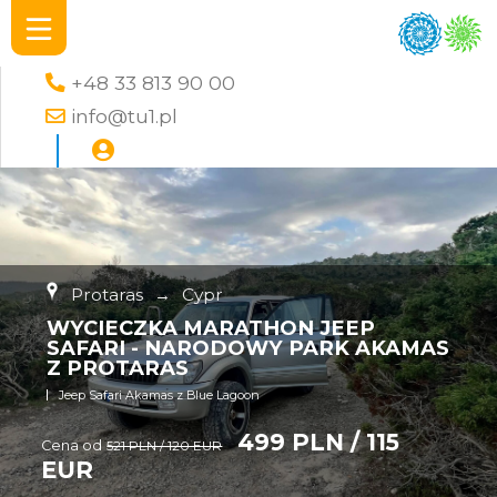
+48 33 813 90 00
info@tu1.pl
Protaras
→
Cypr
WYCIECZKA MARATHON JEEP
SAFARI - NARODOWY PARK AKAMAS
Z PROTARAS
Jeep Safari Akamas z Blue Lagoon
499 PLN / 115
Cena od
521 PLN / 120 EUR
EUR