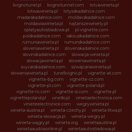
livignotunel.pl
livignotunnel.com
lotvawinieta.pl
lotwawinieta.pl
lotysskadalnice.com
madarskadalnice.com
moldavskadalnice.com
moldawiawinieta.pl
najtanszewiniety.pl
oplatyautostradowe.pl
pl-vignette.com
polskadalnice.com
rakouskadalnice.com
rumuniawinieta.pl
rumunskadalnice.com
sloveniawinieta.pl
slovenskadalnice.com
slovinskadalnice.com
slowacja-winieta.pl
slowacjawinieta.pl
sloweniawinieta.pl
svycarskadalnice.com
szwajcariawinieta.pl
słoweniawinieta.pl
tunellivigno.pl
vignette-at.com
vignette-bg.com
vignette-cz.com
vignette-pl.com
vignette-poland.pl
vignette-ro.com
vignette-si.com
vignette.pl
vignettepoland.pl
vinetki.pl
vinietaelectronica.com
vinieteelectronice.com
wegrywinieta.pl
winieta-austria.pl
winieta-czechy.pl
winieta-litwa.pl
winieta-słowacja.pl
winieta-wegry.pl
winieta-węgry.pl
winieta.org
winietaaustria.pl
winietaaustriaonline.pl
winietaautostradowa.pl