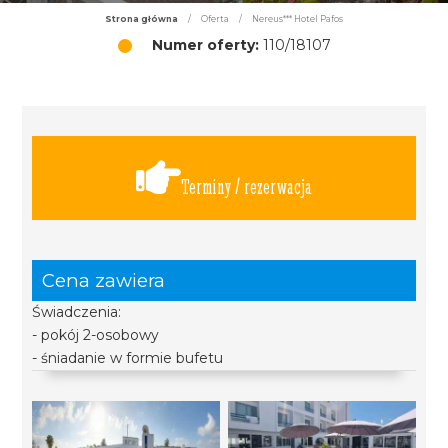
Strona główna
/
Oferta
/
Nereus*** Hotel Pafos
Numer oferty:
110/18107
Terminy / rezerwacja
Cena zawiera
Świadczenia:
- pokój 2-osobowy
- śniadanie w formie bufetu