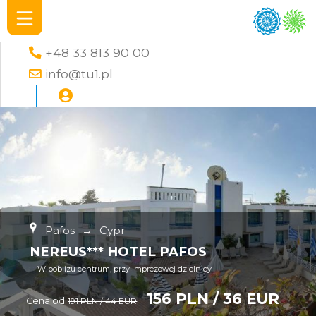
+48 33 813 90 00
info@tu1.pl
Pafos
→
Cypr
NEREUS*** HOTEL PAFOS
W poblizu centrum, przy imprezowej dzielnicy
156 PLN / 36 EUR
Cena od
191 PLN / 44 EUR