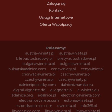
Zaloguj się
Kontakt
Usługi Internetowe
Oferta Współpracy
Polecamy:
austria-winieta.pl
austriawinieta.pl
bilet-autostradowy.pl
bilety-autostradowe.pl
bulgariawienieta.pl
bulgariawinieta.pl
bulharskadalnice.com
cenawiniety.pl
cenywiniet.pl
chorwacjawinieta.pl
czechy-winieta.pl
czechywinieta.pl
czechywiniety.pl
dalnicnipoplatky.com
dalnicniznamka.eu
digital-vignette.de
e-vignette.pl
e-winieta.eu
edalnice.org
edalnice.pl
electronicavinieta.com
electroniceviniete.com
estoniawinieta.pl
estonskadalnice.com
ewinieta.pl
info365.pl
litvadalnice.com
litwa-winieta.pl
litwawinieta.pl