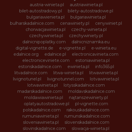
austria-winieta.pl
austriawinieta.pl
bilet-autostradowy.pl
bilety-autostradowe.pl
bulgariawienieta.pl
bulgariawinieta.pl
bulharskadalnice.com
cenawiniety.pl
cenywiniet.pl
chorwacjawinieta.pl
czechy-winieta.pl
czechywinieta.pl
czechywiniety.pl
dalnicnipoplatky.com
dalnicniznamka.eu
digital-vignette.de
e-vignette.pl
e-winieta.eu
edalnice.org
edalnice.pl
electronicavinieta.com
electroniceviniete.com
estoniawinieta.pl
estonskadalnice.com
ewinieta.pl
info365.pl
litvadalnice.com
litwa-winieta.pl
litwawinieta.pl
livignotunel.pl
livignotunnel.com
lotvawinieta.pl
lotwawinieta.pl
lotysskadalnice.com
madarskadalnice.com
moldavskadalnice.com
moldawiawinieta.pl
najtanszewiniety.pl
oplatyautostradowe.pl
pl-vignette.com
polskadalnice.com
rakouskadalnice.com
rumuniawinieta.pl
rumunskadalnice.com
sloveniawinieta.pl
slovenskadalnice.com
slovinskadalnice.com
slowacja-winieta.pl