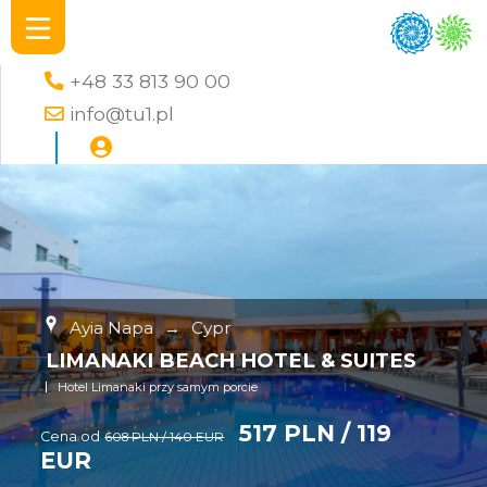
+48 33 813 90 00
info@tu1.pl
Ayia Napa
→
Cypr
LIMANAKI BEACH HOTEL & SUITES
Hotel Limanaki przy samym porcie
517 PLN / 119
Cena od
608 PLN / 140 EUR
EUR