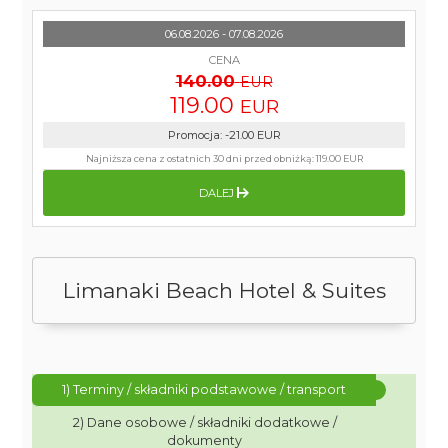
06.08.2026 - 07.08.2026
CENA
140.00
EUR
119.00
EUR
Promocja
:
-21.00
EUR
Najniższa cena z ostatnich 30 dni przed obniżką:
119.00 EUR
DALEJ
Limanaki Beach Hotel & Suites
1) Terminy / składniki podstawowe / transport
2) Dane osobowe / składniki dodatkowe /
dokumenty