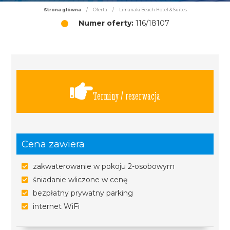
Strona główna
/
Oferta
/
Limanaki Beach Hotel & Suites
Numer oferty:
116/18107
Terminy / rezerwacja
Cena zawiera
zakwaterowanie w pokoju 2-osobowym
śniadanie wliczone w cenę
bezpłatny prywatny parking
internet WiFi