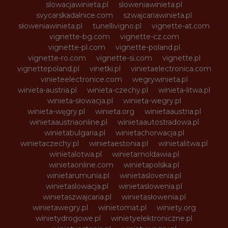
slowacjawinieta.pl
sloweniawinieta.pl
svycarskadalnice.com
szwajcariawinieta.pl
słoweniawinieta.pl
tunellivigno.pl
vignette-at.com
vignette-bg.com
vignette-cz.com
vignette-pl.com
vignette-poland.pl
vignette-ro.com
vignette-si.com
vignette.pl
vignettepoland.pl
vinetki.pl
vinietaelectronica.com
vinieteelectronice.com
wegrywinieta.pl
winieta-austria.pl
winieta-czechy.pl
winieta-litwa.pl
winieta-słowacja.pl
winieta-wegry.pl
winieta-węgry.pl
winieta.org
winietaaustria.pl
winietaaustriaonline.pl
winietaautostradowa.pl
winietabulgaria.pl
winietachorwacja.pl
winietaczechy.pl
winietaestonia.pl
winietalitwa.pl
winietalotwa.pl
winietamoldawia.pl
winietaonline.com
winietapolska.pl
winietarumunia.pl
winietaslovenia.pl
winietaslowacja.pl
winietaslowenia.pl
winietaszwajcaria.pl
winietasłowenia.pl
winietawegry.pl
winietomat.pl
winiety.org
winietydrogowe.pl
winietyelektroniczne.pl