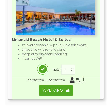
Limanaki Beach Hotel & Suites
zakwaterowanie w pokoju 2-osobowym
śniadanie wliczone w cenę
bezpłatny prywatny parking
internet WiFi
Ilość:
min. 1
→
06.08.2026
07.08.2026
max. 2
WYBRANO