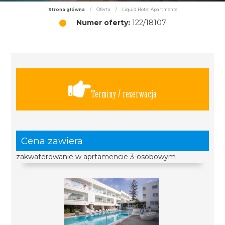
Strona główna
/
Oferta
/
Liquid Hotel Apartments
Numer oferty:
122/18107
Terminy / rezerwacja
Cena zawiera
zakwaterowanie w aprtamencie 3-osobowym