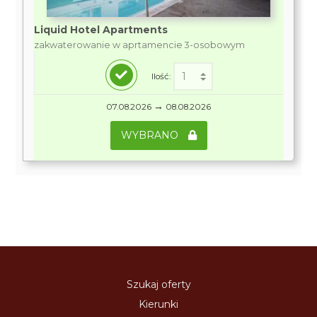
Liquid Hotel Apartments
zakwaterowanie w aprtamencie 3-osobowym
Ilość:
→
07.08.2026
08.08.2026
WYBRANO
Szukaj oferty
Kierunki