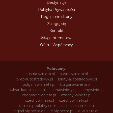
Destynacje
Polityka Prywatności
Regulamin strony
Zaloguj się
Kontakt
Usługi Internetowe
Oferta Współpracy
Polecamy:
austria-winieta.pl
austriawinieta.pl
bilet-autostradowy.pl
bilety-autostradowe.pl
bulgariawienieta.pl
bulgariawinieta.pl
bulharskadalnice.com
cenawiniety.pl
cenywiniet.pl
chorwacjawinieta.pl
czechy-winieta.pl
czechywinieta.pl
czechywiniety.pl
dalnicnipoplatky.com
dalnicniznamka.eu
digital-vignette.de
e-vignette.pl
e-winieta.eu