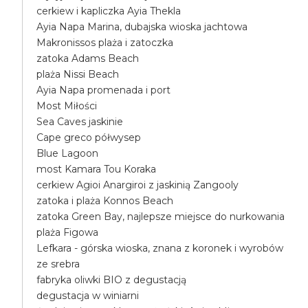
cerkiew i kapliczka Ayia Thekla
Ayia Napa Marina, dubajska wioska jachtowa
Makronissos plaża i zatoczka
zatoka Adams Beach
plaża Nissi Beach
Ayia Napa promenada i port
Most Miłości
Sea Caves jaskinie
Cape greco półwysep
Blue Lagoon
most Kamara Tou Koraka
cerkiew Agioi Anargiroi z jaskinią Zangooly
zatoka i plaża Konnos Beach
zatoka Green Bay, najlepsze miejsce do nurkowania
plaża Figowa
Lefkara - górska wioska, znana z koronek i wyrobów
ze srebra
fabryka oliwki BIO z degustacją
degustacja w winiarni