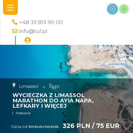
+48 33 813 90 00
info@tu1.pl
Limassol
→
Cypr
WYCIECZKA Z LIMASSOL
MARATHON DO AYIA NAPA,
LEFKARY I WIĘCEJ
Polecane
326 PLN / 75 EUR
Cena od
391 PLN / 90 EUR