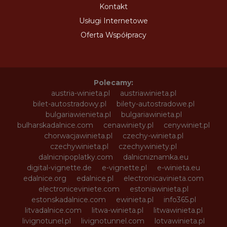
Kontakt
Usługi Internetowe
Oferta Współpracy
Polecamy:
austria-winieta.pl
austriawinieta.pl
bilet-autostradowy.pl
bilety-autostradowe.pl
bulgariawienieta.pl
bulgariawinieta.pl
bulharskadalnice.com
cenawiniety.pl
cenywiniet.pl
chorwacjawinieta.pl
czechy-winieta.pl
czechywinieta.pl
czechywiniety.pl
dalnicnipoplatky.com
dalnicniznamka.eu
digital-vignette.de
e-vignette.pl
e-winieta.eu
edalnice.org
edalnice.pl
electronicavinieta.com
electroniceviniete.com
estoniawinieta.pl
estonskadalnice.com
ewinieta.pl
info365.pl
litvadalnice.com
litwa-winieta.pl
litwawinieta.pl
livignotunel.pl
livignotunnel.com
lotvawinieta.pl