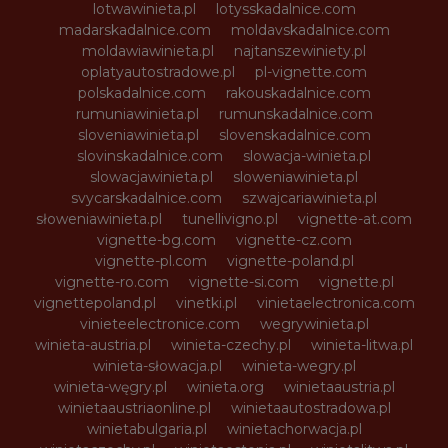
lotwawinieta.pl
lotysskadalnice.com
madarskadalnice.com
moldavskadalnice.com
moldawiawinieta.pl
najtanszewiniety.pl
oplatyautostradowe.pl
pl-vignette.com
polskadalnice.com
rakouskadalnice.com
rumuniawinieta.pl
rumunskadalnice.com
sloveniawinieta.pl
slovenskadalnice.com
slovinskadalnice.com
slowacja-winieta.pl
slowacjawinieta.pl
sloweniawinieta.pl
svycarskadalnice.com
szwajcariawinieta.pl
słoweniawinieta.pl
tunellivigno.pl
vignette-at.com
vignette-bg.com
vignette-cz.com
vignette-pl.com
vignette-poland.pl
vignette-ro.com
vignette-si.com
vignette.pl
vignettepoland.pl
vinetki.pl
vinietaelectronica.com
vinieteelectronice.com
wegrywinieta.pl
winieta-austria.pl
winieta-czechy.pl
winieta-litwa.pl
winieta-słowacja.pl
winieta-wegry.pl
winieta-węgry.pl
winieta.org
winietaaustria.pl
winietaaustriaonline.pl
winietaautostradowa.pl
winietabulgaria.pl
winietachorwacja.pl