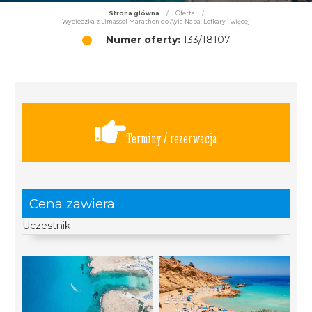
Strona główna
/
Oferta
/
Wycieczka z Limassol Marathon do Ayia Napa, Lefkary i więcej
Numer oferty:
133/18107
Terminy / rezerwacja
Cena zawiera
Uczestnik