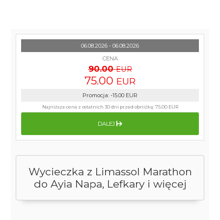
06.08.2026 - 06.08.2026
CENA
90.00
EUR
75.00
EUR
Promocja
:
-15.00
EUR
Najniższa cena z ostatnich 30 dni przed obniżką:
75.00 EUR
DALEJ
Wycieczka z Limassol Marathon
do Ayia Napa, Lefkary i więcej