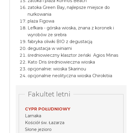
zatoka i plaża Konnos Beach
zatoka Green Bay, najlepsze miejsce do
nurkowania
plaża Figowa
Lefkara - górska wioska, znana z koronek i
wyrobów ze srebra
fabryka oliwki BIO z degustacją
degustacja w winiarni
średniowieczny klasztor żeński Agios Minas
Kato Dris średniowieczna wioska
opcjonalnie: wioska Skarinou
opcjonalnie neolityczna wioska Chirokitiia
Fakultet letni
CYPR POŁUDNIOWY
Larnaka
Kościół św. Łazarza
Słone jezioro