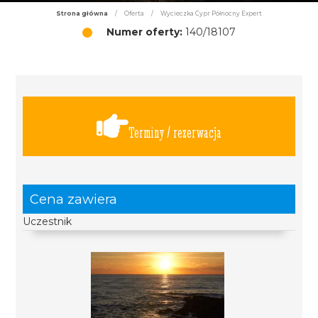
Strona główna
/
Oferta
/
Wycieczka Cypr Północny Expert
Numer oferty:
140/18107
Terminy / rezerwacja
Cena zawiera
Uczestnik