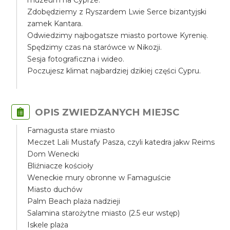
muzeum na Cyprze.
Zdobędziemy z Ryszardem Lwie Serce bizantyjski
zamek Kantara.
Odwiedzimy najbogatsze miasto portowe Kyrenię.
Spędzimy czas na starówce w Nikozji.
Sesja fotograficzna i wideo.
Poczujesz klimat najbardziej dzikiej części Cypru.
OPIS ZWIEDZANYCH MIEJSC
Famagusta stare miasto
Meczet Lali Mustafy Pasza, czyli katedra jakw Reims
Dom Wenecki
Bliźniacze kościoły
Weneckie mury obronne w Famaguście
Miasto duchów
Palm Beach plaża nadzieji
Salamina starożytne miasto (2.5 eur wstęp)
Iskele plaża