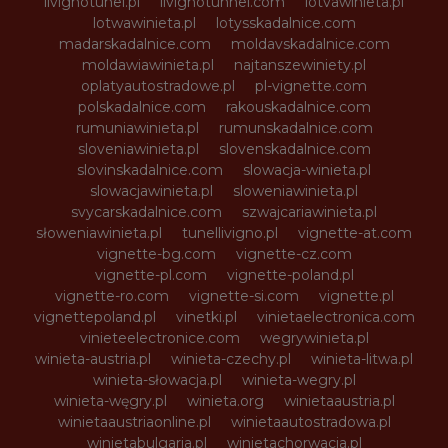
livignotunel.pl
livignotunnel.com
lotvawinieta.pl
lotwawinieta.pl
lotysskadalnice.com
madarskadalnice.com
moldavskadalnice.com
moldawiawinieta.pl
najtanszewiniety.pl
oplatyautostradowe.pl
pl-vignette.com
polskadalnice.com
rakouskadalnice.com
rumuniawinieta.pl
rumunskadalnice.com
sloveniawinieta.pl
slovenskadalnice.com
slovinskadalnice.com
slowacja-winieta.pl
slowacjawinieta.pl
sloweniawinieta.pl
svycarskadalnice.com
szwajcariawinieta.pl
słoweniawinieta.pl
tunellivigno.pl
vignette-at.com
vignette-bg.com
vignette-cz.com
vignette-pl.com
vignette-poland.pl
vignette-ro.com
vignette-si.com
vignette.pl
vignettepoland.pl
vinetki.pl
vinietaelectronica.com
vinieteelectronice.com
wegrywinieta.pl
winieta-austria.pl
winieta-czechy.pl
winieta-litwa.pl
winieta-słowacja.pl
winieta-wegry.pl
winieta-węgry.pl
winieta.org
winietaaustria.pl
winietaaustriaonline.pl
winietaautostradowa.pl
winietabulgaria.pl
winietachorwacja.pl