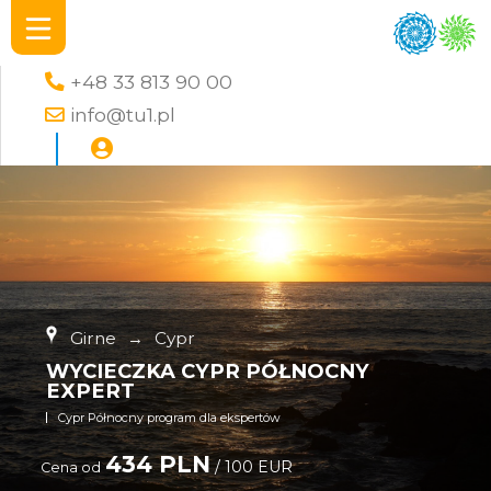
+48 33 813 90 00
info@tu1.pl
Girne
→
Cypr
WYCIECZKA CYPR PÓŁNOCNY
EXPERT
Cypr Północny program dla ekspertów
434 PLN
/ 100 EUR
Cena od