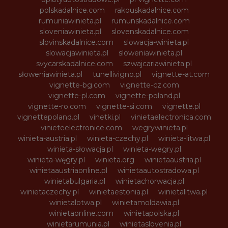
polskadalnice.com
rakouskadalnice.com
rumuniawinieta.pl
rumunskadalnice.com
sloveniawinieta.pl
slovenskadalnice.com
slovinskadalnice.com
slowacja-winieta.pl
slowacjawinieta.pl
sloweniawinieta.pl
svycarskadalnice.com
szwajcariawinieta.pl
słoweniawinieta.pl
tunellivigno.pl
vignette-at.com
vignette-bg.com
vignette-cz.com
vignette-pl.com
vignette-poland.pl
vignette-ro.com
vignette-si.com
vignette.pl
vignettepoland.pl
vinetki.pl
vinietaelectronica.com
vinieteelectronice.com
wegrywinieta.pl
winieta-austria.pl
winieta-czechy.pl
winieta-litwa.pl
winieta-słowacja.pl
winieta-wegry.pl
winieta-węgry.pl
winieta.org
winietaaustria.pl
winietaaustriaonline.pl
winietaautostradowa.pl
winietabulgaria.pl
winietachorwacja.pl
winietaczechy.pl
winietaestonia.pl
winietalitwa.pl
winietalotwa.pl
winietamoldawia.pl
winietaonline.com
winietapolska.pl
winietarumunia.pl
winietaslovenia.pl