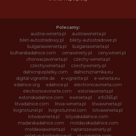
Polecamy:
austria-winieta.pl
austriawinieta.pl
bilet-autostradowy.pl
bilety-autostradowe.pl
bulgariawienieta.pl
bulgariawinieta.pl
bulharskadalnice.com
cenawiniety.pl
cenywiniet.pl
chorwacjawinieta.pl
czechy-winieta.pl
czechywinieta.pl
czechywiniety.pl
dalnicnipoplatky.com
dalnicniznamka.eu
digital-vignette.de
e-vignette.pl
e-winieta.eu
edalnice.org
edalnice.pl
electronicavinieta.com
electroniceviniete.com
estoniawinieta.pl
estonskadalnice.com
ewinieta.pl
info365.pl
litvadalnice.com
litwa-winieta.pl
litwawinieta.pl
livignotunel.pl
livignotunnel.com
lotvawinieta.pl
lotwawinieta.pl
lotysskadalnice.com
madarskadalnice.com
moldavskadalnice.com
moldawiawinieta.pl
najtanszewiniety.pl
oplatyautostradowe.pl
pl-vignette.com