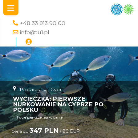
+48 33 813 90 00
info@tu1.pl
Protaras
→
Cypr
WYCIECZKA: PIERWSZE
NURKOWANIE NA CYPRZE PO
POLSKU
Twoje pierwsze nurkowanie
347 PLN
/ 80 EUR
Cena od