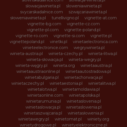
slowacjawinieta.pl
sloweniawinieta.pl
svycarskadalnice.com
szwajcariawinieta.pl
słoweniawinieta.pl
tunellivigno.pl
vignette-at.com
vignette-bg.com
vignette-cz.com
vignette-pl.com
vignette-poland.pl
vignette-ro.com
vignette-si.com
vignette.pl
vignettepoland.pl
vinetki.pl
vinietaelectronica.com
vinieteelectronice.com
wegrywinieta.pl
winieta-austria.pl
winieta-czechy.pl
winieta-litwa.pl
winieta-słowacja.pl
winieta-wegry.pl
winieta-węgry.pl
winieta.org
winietaaustria.pl
winietaaustriaonline.pl
winietaautostradowa.pl
winietabulgaria.pl
winietachorwacja.pl
winietaczechy.pl
winietaestonia.pl
winietalitwa.pl
winietalotwa.pl
winietamoldawia.pl
winietaonline.com
winietapolska.pl
winietarumunia.pl
winietaslovenia.pl
winietaslowacja.pl
winietaslowenia.pl
winietaszwajcaria.pl
winietasłowenia.pl
winietawegry.pl
winietomat.pl
winiety.org
winietydrogowe.pl
winietyelektroniczne.pl