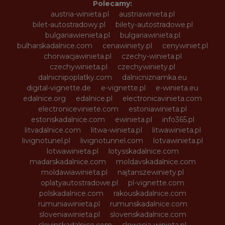
Polecamy:
austria-winieta.pl
austriawinieta.pl
bilet-autostradowy.pl
bilety-autostradowe.pl
bulgariawienieta.pl
bulgariawinieta.pl
bulharskadalnice.com
cenawiniety.pl
cenywiniet.pl
chorwacjawinieta.pl
czechy-winieta.pl
czechywinieta.pl
czechywiniety.pl
dalnicnipoplatky.com
dalnicniznamka.eu
digital-vignette.de
e-vignette.pl
e-winieta.eu
edalnice.org
edalnice.pl
electronicavinieta.com
electroniceviniete.com
estoniawinieta.pl
estonskadalnice.com
ewinieta.pl
info365.pl
litvadalnice.com
litwa-winieta.pl
litwawinieta.pl
livignotunel.pl
livignotunnel.com
lotvawinieta.pl
lotwawinieta.pl
lotysskadalnice.com
madarskadalnice.com
moldavskadalnice.com
moldawiawinieta.pl
najtanszewiniety.pl
oplatyautostradowe.pl
pl-vignette.com
polskadalnice.com
rakouskadalnice.com
rumuniawinieta.pl
rumunskadalnice.com
sloveniawinieta.pl
slovenskadalnice.com
slovinskadalnice.com
slowacja-winieta.pl