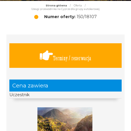
Strona główna
/
Oferta
/
Usługi przewodnika na Cyprze dla grupy autokarowej
Numer oferty:
150/18107
Terminy / rezerwacja
Cena zawiera
Uczestnik