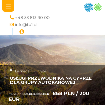
+48 33 813 90 00
info@tu1.pl
Larnaca
→
Cypr
USŁUGI PRZEWODNIKA NA CYPRZE
DLA GRUPY AUTOKAROWEJ
868 PLN / 200
Cena od
1085 PLN / 250 EUR
EUR