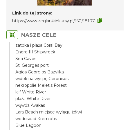
Link do tej strony:
https://www.zeglarskiekursy.pl/150/18107
NASZE CELE
zatoka i plaża Coral Bay
Endro III Shipwreck
Sea Caves
St. Georges port
Agios Georgios Bazylika
widok na wyspę Geronisos
nekropolie Meletis Forest
klif White River
plaża White River
wąwóz Avakas
Lara Beach miejsce wylęgu żółwi
wodospad Kremiotis
Blue Lagoon