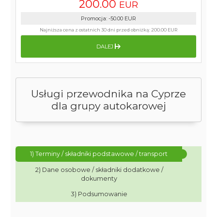
200.00
EUR
Promocja
:
-50.00
EUR
Najniższa cena z ostatnich 30 dni przed obniżką:
200.00 EUR
DALEJ
Usługi przewodnika na Cyprze
dla grupy autokarowej
1) Terminy / składniki podstawowe / transport
2) Dane osobowe / składniki dodatkowe /
dokumenty
3) Podsumowanie