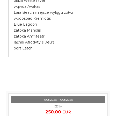
plaża White River
wąwóz Avakas
Lara Beach miejsce wylęgu żółwi
wodospad Kremiotis
Blue Lagoon
zatoka Manolis
zatoka Amfiteatr
łaźnie Afrodyty (10eur)
port Latchi
10.08.2026 - 10.08.2026
CENA
250.00
EUR