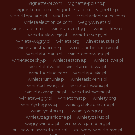
vignette-pl.com
vignette-poland.pl
vignette-ro.com
vignette-si.com
vignette.pl
vignettepoland.pl
vinetki.pl
vinietaelectronica.com
vinieteelectronice.com
wegrywinieta.pl
winieta-austria.pl
winieta-czechy.pl
winieta-litwa.pl
winieta-słowacja.pl
winieta-wegry.pl
winieta-węgry.pl
winieta.org
winietaaustria.pl
winietaaustriaonline.pl
winietaautostradowa.pl
winietabulgaria.pl
winietachorwacja.pl
winietaczechy.pl
winietaestonia.pl
winietalitwa.pl
winietalotwa.pl
winietamoldawia.pl
winietaonline.com
winietapolska.pl
winietarumunia.pl
winietaslovenia.pl
winietaslowacja.pl
winietaslowenia.pl
winietaszwajcaria.pl
winietasłowenia.pl
winietawegry.pl
winietomat.pl
winiety.org
winietydrogowe.pl
winietyelektroniczne.pl
winietyestonia.pl
winietywegry.pl
winietyzagraniczne.pl
winietyzakup.pl
węgry-winieta.pl
xn--sowacja-njb.org.pl
xn--soweniawinieta-gnc.pl
xn--wgry-winieta-4vb.pl