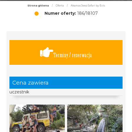
Strona główna
/
Oferta
/
Akamas Jeep Safari by Evis
Numer oferty:
186/18107
Terminy / rezerwacja
Cena zawiera
uczestnik