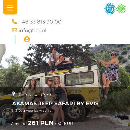
+48 33 813 90 00
info@tu1.pl
Pafos
→
Cypr
AKAMAS JEEP SAFARI BY EVIS
Źródła Adonisa w cenie
261 PLN
/ 60 EUR
Cena od