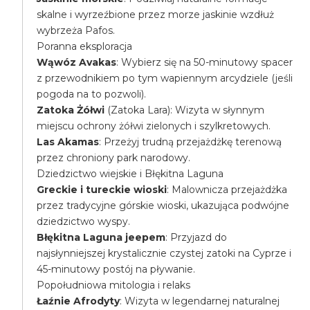
skalne i wyrzeźbione przez morze jaskinie wzdłuż
wybrzeża Pafos.
Poranna eksploracja
Wąwóz Avakas
: Wybierz się na 50-minutowy spacer
z przewodnikiem po tym wapiennym arcydziele (jeśli
pogoda na to pozwoli).
Zatoka Żółwi
(Zatoka Lara): Wizyta w słynnym
miejscu ochrony żółwi zielonych i szylkretowych.
Las Akamas
: Przeżyj trudną przejażdżkę terenową
przez chroniony park narodowy.
Dziedzictwo wiejskie i Błękitna Laguna
Greckie i tureckie wioski
: Malownicza przejażdżka
przez tradycyjne górskie wioski, ukazująca podwójne
dziedzictwo wyspy.
Błękitna Laguna jeepem
: Przyjazd do
najsłynniejszej krystalicznie czystej zatoki na Cyprze i
45-minutowy postój na pływanie.
Popołudniowa mitologia i relaks
Łaźnie Afrodyty
: Wizyta w legendarnej naturalnej