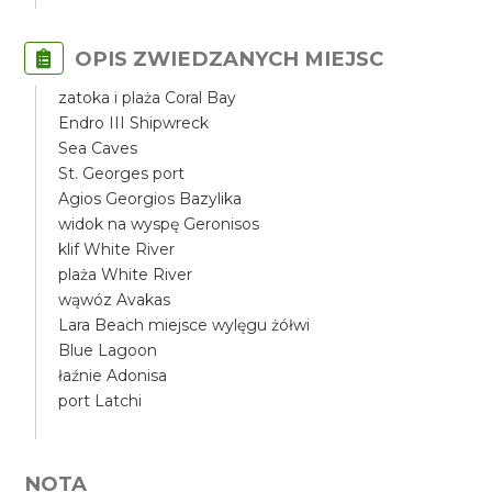
OPIS ZWIEDZANYCH MIEJSC
zatoka i plaża Coral Bay
Endro III Shipwreck
Sea Caves
St. Georges port
Agios Georgios Bazylika
widok na wyspę Geronisos
klif White River
plaża White River
wąwóz Avakas
Lara Beach miejsce wylęgu żółwi
Blue Lagoon
łaźnie Adonisa
port Latchi
NOTA