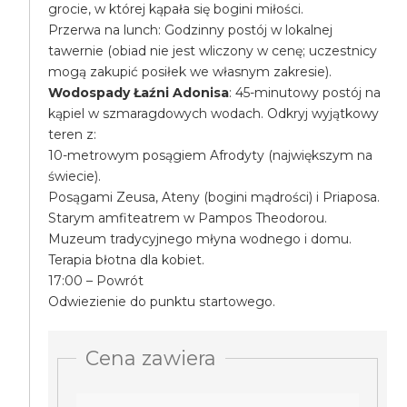
grocie, w której kąpała się bogini miłości.
Przerwa na lunch: Godzinny postój w lokalnej
tawernie (obiad nie jest wliczony w cenę; uczestnicy
mogą zakupić posiłek we własnym zakresie).
Wodospady Łaźni Adonisa
: 45-minutowy postój na
kąpiel w szmaragdowych wodach. Odkryj wyjątkowy
teren z:
10-metrowym posągiem Afrodyty (największym na
świecie).
Posągami Zeusa, Ateny (bogini mądrości) i Priaposa.
Starym amfiteatrem w Pampos Theodorou.
Muzeum tradycyjnego młyna wodnego i domu.
Terapia błotna dla kobiet.
17:00 – Powrót
Odwiezienie do punktu startowego.
Cena zawiera