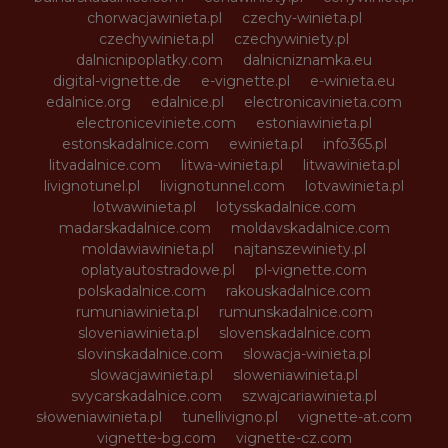
chorwacjawinieta.pl
czechy-winieta.pl
czechywinieta.pl
czechywiniety.pl
dalnicnipoplatky.com
dalnicniznamka.eu
digital-vignette.de
e-vignette.pl
e-winieta.eu
edalnice.org
edalnice.pl
electronicavinieta.com
electroniceviniete.com
estoniawinieta.pl
estonskadalnice.com
ewinieta.pl
info365.pl
litvadalnice.com
litwa-winieta.pl
litwawinieta.pl
livignotunel.pl
livignotunnel.com
lotvawinieta.pl
lotwawinieta.pl
lotysskadalnice.com
madarskadalnice.com
moldavskadalnice.com
moldawiawinieta.pl
najtanszewiniety.pl
oplatyautostradowe.pl
pl-vignette.com
polskadalnice.com
rakouskadalnice.com
rumuniawinieta.pl
rumunskadalnice.com
sloveniawinieta.pl
slovenskadalnice.com
slovinskadalnice.com
slowacja-winieta.pl
slowacjawinieta.pl
sloweniawinieta.pl
svycarskadalnice.com
szwajcariawinieta.pl
słoweniawinieta.pl
tunellivigno.pl
vignette-at.com
vignette-bg.com
vignette-cz.com