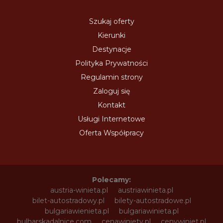
Szukaj oferty
Kierunki
Destynacje
Polityka Prywatności
Regulamin strony
Zaloguj się
Kontakt
Usługi Internetowe
Oferta Współpracy
Polecamy:
austria-winieta.pl
austriawinieta.pl
bilet-autostradowy.pl
bilety-autostradowe.pl
bulgariawienieta.pl
bulgariawinieta.pl
bulharskadalnice.com
cenawiniety.pl
cenywiniet.pl