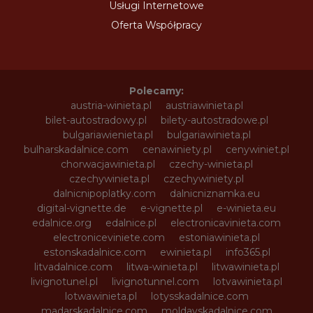
Usługi Internetowe
Oferta Współpracy
Polecamy:
austria-winieta.pl
austriawinieta.pl
bilet-autostradowy.pl
bilety-autostradowe.pl
bulgariawienieta.pl
bulgariawinieta.pl
bulharskadalnice.com
cenawiniety.pl
cenywiniet.pl
chorwacjawinieta.pl
czechy-winieta.pl
czechywinieta.pl
czechywiniety.pl
dalnicnipoplatky.com
dalnicniznamka.eu
digital-vignette.de
e-vignette.pl
e-winieta.eu
edalnice.org
edalnice.pl
electronicavinieta.com
electroniceviniete.com
estoniawinieta.pl
estonskadalnice.com
ewinieta.pl
info365.pl
litvadalnice.com
litwa-winieta.pl
litwawinieta.pl
livignotunel.pl
livignotunnel.com
lotvawinieta.pl
lotwawinieta.pl
lotysskadalnice.com
madarskadalnice.com
moldavskadalnice.com