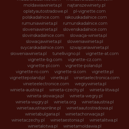
moldawiawinieta.pl
najtanszewiniety.pl
oplatyautostradowe.pl
pl-vignette.com
polskadalnice.com
rakouskadalnice.com
rumuniawinieta.pl
rumunskadalnice.com
sloveniawinieta.pl
slovenskadalnice.com
slovinskadalnice.com
slowacja-winieta.pl
slowacjawinieta.pl
sloweniawinieta.pl
svycarskadalnice.com
szwajcariawinieta.pl
słoweniawinieta.pl
tunellivigno.pl
vignette-at.com
vignette-bg.com
vignette-cz.com
vignette-pl.com
vignette-poland.pl
vignette-ro.com
vignette-si.com
vignette.pl
vignettepoland.pl
vinetki.pl
vinietaelectronica.com
vinieteelectronice.com
wegrywinieta.pl
winieta-austria.pl
winieta-czechy.pl
winieta-litwa.pl
winieta-słowacja.pl
winieta-wegry.pl
winieta-węgry.pl
winieta.org
winietaaustria.pl
winietaaustriaonline.pl
winietaautostradowa.pl
winietabulgaria.pl
winietachorwacja.pl
winietaczechy.pl
winietaestonia.pl
winietalitwa.pl
winietalotwa.pl
winietamoldawia.pl