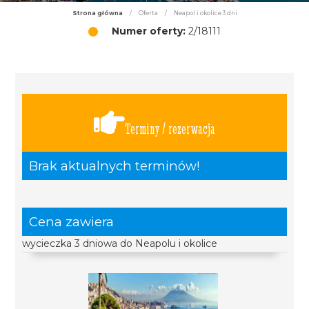
Strona główna
/
Oferta
/
Neapol i okolice 3 dni
Numer oferty:
2/18111
Terminy / rezerwacja
Brak aktualnych terminów!
Cena zawiera
wycieczka 3 dniowa do Neapolu i okolice