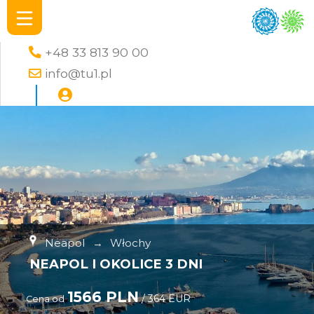
+48 33 813 90 00
info@tu1.pl
Neapol
→
Włochy
NEAPOL I OKOLICE 3 DNI
1566 PLN
/ 364 EUR
Cena od