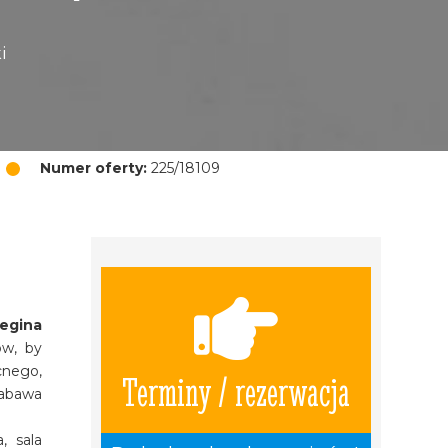
i
Numer oferty:
225/18109
Regina
ów, by
cnego,
Terminy / rezerwacja
zabawa
, sala