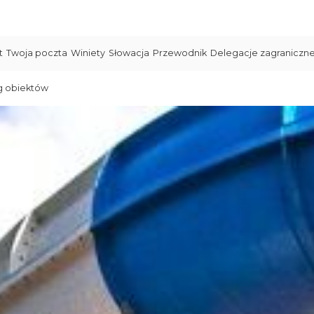
t
Twoja poczta
Winiety
Słowacja
Przewodnik
Delegacje zagraniczn
g obiektów