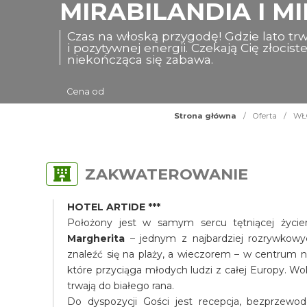
MIRABILANDIA I MI
Czas na włoską przygodę! Gdzie lato trw
i pozytywnej energii. Czekają Cię złocis
niekończąca się zabawa.
Cena od
Strona główna
/
Oferta
/
WŁO
ZAKWATEROWANIE
HOTEL ARTIDE ***
Położony jest w samym sercu tętniącej życi
Margherita
– jednym z najbardziej rozrywkowyc
znaleźć się na plaży, a wieczorem – w centrum n
które przyciąga młodych ludzi z całej Europy. Wo
trwają do białego rana.
Do dyspozycji Gości jest recepcja, bezprzewodo