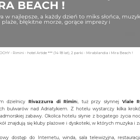
RA BEACH !
a w najlepsze, a każdy dzień to miks słońca, muzyk
te plaże, błękitne morze, gorące imprezy i
CHY - Rimini - hotel Artide *** (14-18 lat), 2 parki - Mirabilandia i Mira Beach !
em dzielnicy
Rivazzurra di Rimin
i, tuż przy słynnej
Viale 
h bulwarów nad Adriatykiem. Z hotelu wystarczy kilka krok
admorskiej zabawy. Okolica hotelu słynie z bogatego życia no
kół znajdują się kluby plażowe i dyskoteki, w których muzyka i 
wy dostęp do Internetu, winda, sala telewizyjna, restauracja