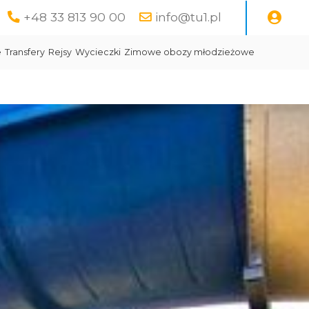
+48 33 813 90 00
info@tu1.pl
e
Transfery
Rejsy
Wycieczki
Zimowe obozy młodzieżowe