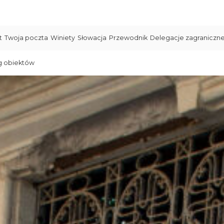
t
Twoja poczta
Winiety
Słowacja
Przewodnik
Delegacje zagraniczn
g obiektów