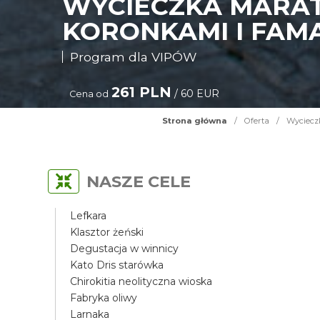
WYCIECZKA MARAT
KORONKAMI I FAM
Program dla VIPÓW
261 PLN
/ 60 EUR
Cena od
Strona główna
/
Oferta
/
Wycieczk
NASZE CELE
Lefkara
Klasztor żeński
Degustacja w winnicy
Kato Dris starówka
Chirokitia neolityczna wioska
Fabryka oliwy
Larnaka