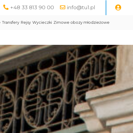
+48 33 813 90 00
info@tu1.pl
e
Transfery
Rejsy
Wycieczki
Zimowe obozy młodzieżowe