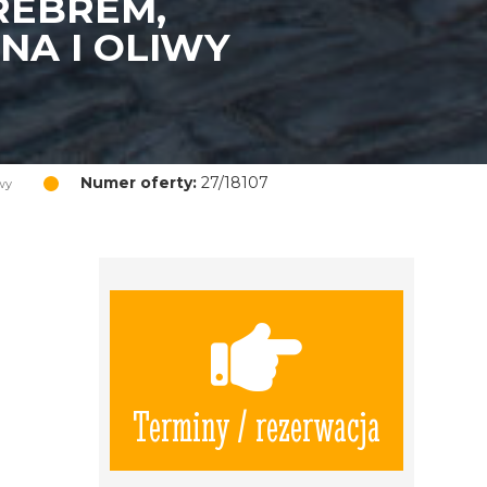
REBREM,
NA I OLIWY
Numer oferty:
27/18107
wy
Terminy / rezerwacja