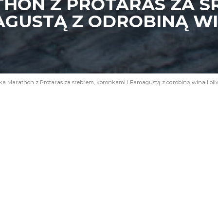
HON Z PROTARAS ZA S
AGUSTĄ Z ODROBINĄ WI
a Marathon z Protaras za srebrem, koronkami i Famagustą z odrobiną wina i oli