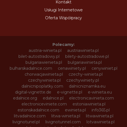
Kontakt
Usługi Internetowe
Oferta Współpracy
Polecamy:
austria-winieta.pl
austriawinieta.pl
bilet-autostradowy.pl
bilety-autostradowe.pl
bulgariawienieta.pl
bulgariawinieta.pl
bulharskadalnice.com
cenawiniety.pl
cenywiniet.pl
chorwacjawinieta.pl
czechy-winieta.pl
czechywinieta.pl
czechywiniety.pl
dalnicnipoplatky.com
dalnicniznamka.eu
digital-vignette.de
e-vignette.pl
e-winieta.eu
edalnice.org
edalnice.pl
electronicavinieta.com
electroniceviniete.com
estoniawinieta.pl
estonskadalnice.com
ewinieta.pl
info365.pl
litvadalnice.com
litwa-winieta.pl
litwawinieta.pl
livignotunel.pl
livignotunnel.com
lotvawinieta.pl