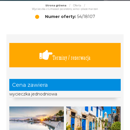
Strona główna
/
Oferta
/
Wycieczka z Limassol po srebro, wino i plaże marzeń
Numer oferty:
54/18107
Terminy / rezerwacja
Cena zawiera
wycieczka jednodniowa