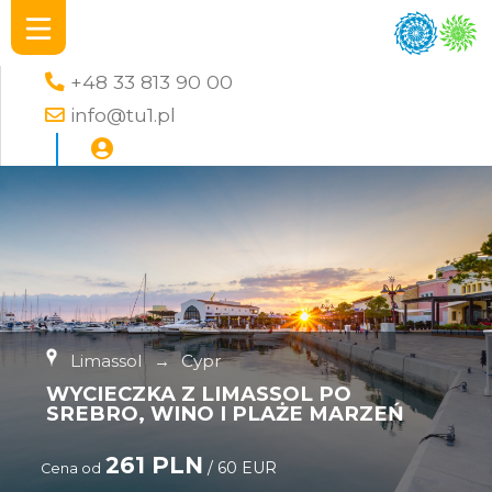
+48 33 813 90 00
info@tu1.pl
Limassol
→
Cypr
WYCIECZKA Z LIMASSOL PO
SREBRO, WINO I PLAŻE MARZEŃ
261 PLN
/ 60 EUR
Cena od