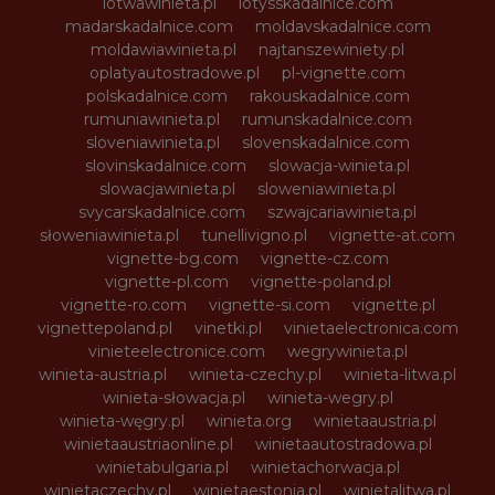
lotwawinieta.pl
lotysskadalnice.com
madarskadalnice.com
moldavskadalnice.com
moldawiawinieta.pl
najtanszewiniety.pl
oplatyautostradowe.pl
pl-vignette.com
polskadalnice.com
rakouskadalnice.com
rumuniawinieta.pl
rumunskadalnice.com
sloveniawinieta.pl
slovenskadalnice.com
slovinskadalnice.com
slowacja-winieta.pl
slowacjawinieta.pl
sloweniawinieta.pl
svycarskadalnice.com
szwajcariawinieta.pl
słoweniawinieta.pl
tunellivigno.pl
vignette-at.com
vignette-bg.com
vignette-cz.com
vignette-pl.com
vignette-poland.pl
vignette-ro.com
vignette-si.com
vignette.pl
vignettepoland.pl
vinetki.pl
vinietaelectronica.com
vinieteelectronice.com
wegrywinieta.pl
winieta-austria.pl
winieta-czechy.pl
winieta-litwa.pl
winieta-słowacja.pl
winieta-wegry.pl
winieta-węgry.pl
winieta.org
winietaaustria.pl
winietaaustriaonline.pl
winietaautostradowa.pl
winietabulgaria.pl
winietachorwacja.pl
winietaczechy.pl
winietaestonia.pl
winietalitwa.pl