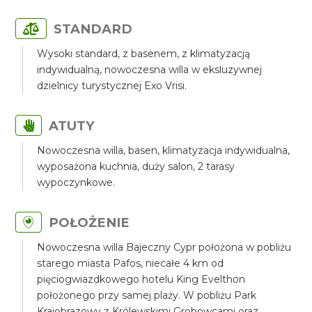
STANDARD
Wysoki standard, z basenem, z klimatyzacją
indywidualną, nowoczesna willa w eksluzywnej
dzielnicy turystycznej Exo Vrisi.
ATUTY
Nowoczesna willa, basen, klimatyzacja indywidualna,
wyposażona kuchnia, duży salon, 2 tarasy
wypoczynkowe.
POŁOŻENIE
Nowoczesna willa Bajeczny Cypr położona w pobliżu
starego miasta Pafos, niecałe 4 km od
pięciogwiazdkowego hotelu King Evelthon
położonego przy samej plaży. W pobliżu Park
Krajobrazowy z Królewskimi Grobowcami oraz