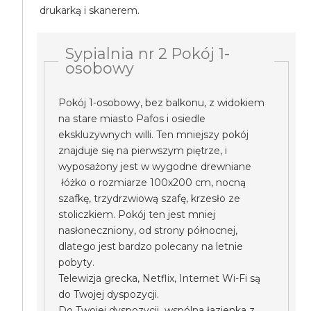
drukarką i skanerem.
Sypialnia nr 2 Pokój 1-
osobowy
Pokój 1-osobowy, bez balkonu, z widokiem
na stare miasto Pafos i osiedle
ekskluzywnych willi. Ten mniejszy pokój
znajduje się na pierwszym piętrze, i
wyposażony jest w wygodne drewniane
łóżko o rozmiarze 100x200 cm, nocną
szafkę, trzydrzwiową szafę, krzesło ze
stoliczkiem. Pokój ten jest mniej
nasłoneczniony, od strony północnej,
dlatego jest bardzo polecany na letnie
pobyty.
Telewizja grecka, Netflix, Internet Wi-Fi są
do Twojej dyspozycji.
Do Twojej dyspozycji wspólna łazienka z