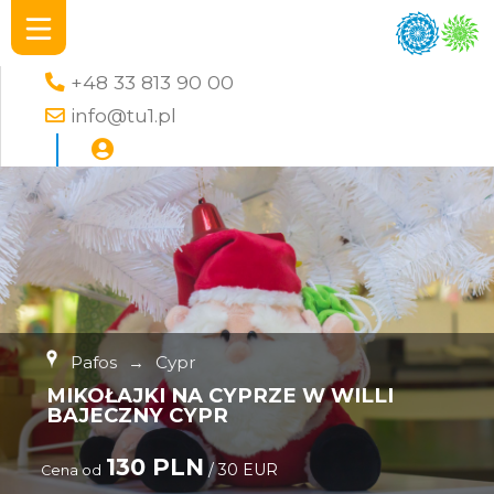
+48 33 813 90 00
info@tu1.pl
Pafos
→
Cypr
MIKOŁAJKI NA CYPRZE W WILLI
BAJECZNY CYPR
130 PLN
/ 30 EUR
Cena od