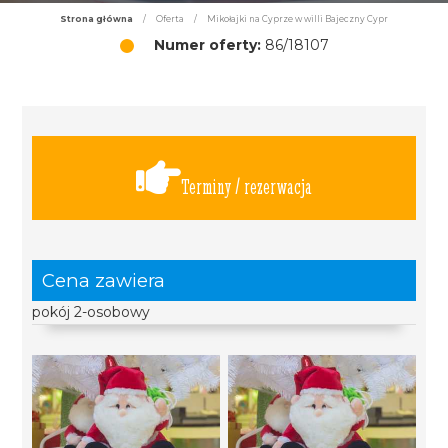
Strona główna
/
Oferta
/
Mikołajki na Cyprze w willi Bajeczny Cypr
Numer oferty:
86/18107
Terminy / rezerwacja
Cena zawiera
pokój 2-osobowy