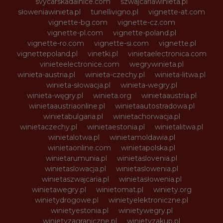
svycarskadalnice.com
szwajcariawinieta.pl
słoweniawinieta.pl
tunellivigno.pl
vignette-at.com
vignette-bg.com
vignette-cz.com
vignette-pl.com
vignette-poland.pl
vignette-ro.com
vignette-si.com
vignette.pl
vignettepoland.pl
vinetki.pl
vinietaelectronica.com
vinieteelectronice.com
wegrywinieta.pl
winieta-austria.pl
winieta-czechy.pl
winieta-litwa.pl
winieta-słowacja.pl
winieta-wegry.pl
winieta-węgry.pl
winieta.org
winietaaustria.pl
winietaaustriaonline.pl
winietaautostradowa.pl
winietabulgaria.pl
winietachorwacja.pl
winietaczechy.pl
winietaestonia.pl
winietalitwa.pl
winietalotwa.pl
winietamoldawia.pl
winietaonline.com
winietapolska.pl
winietarumunia.pl
winietaslovenia.pl
winietaslowacja.pl
winietaslowenia.pl
winietaszwajcaria.pl
winietasłowenia.pl
winietawegry.pl
winietomat.pl
winiety.org
winietydrogowe.pl
winietyelektroniczne.pl
winietyestonia.pl
winietywegry.pl
winietyzagraniczne.pl
winietyzakup.pl