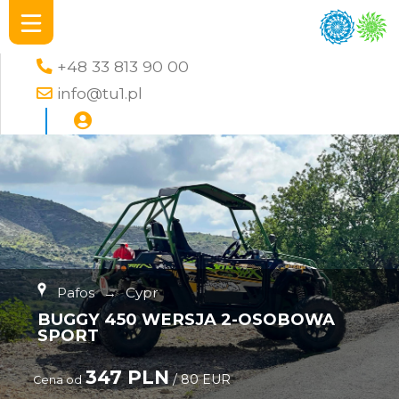
+48 33 813 90 00
info@tu1.pl
Pafos
→
Cypr
BUGGY 450 WERSJA 2-OSOBOWA
SPORT
347 PLN
/ 80 EUR
Cena od