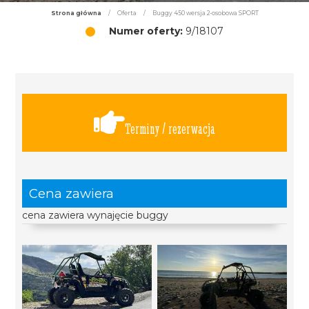
Strona główna
/
Oferta
/
Buggy 450 wersja 2-osobowa SPORT
Numer oferty:
9/18107
Terminy / rezerwacja
Cena zawiera
cena zawiera wynajęcie buggy