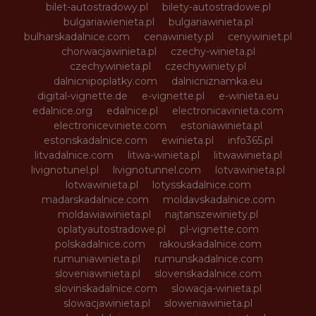
bilet-autostradowy.pl
bilety-autostradowe.pl
bulgariawienieta.pl
bulgariawinieta.pl
bulharskadalnice.com
cenawiniety.pl
cenywiniet.pl
chorwacjawinieta.pl
czechy-winieta.pl
czechywinieta.pl
czechywiniety.pl
dalnicnipoplatky.com
dalnicniznamka.eu
digital-vignette.de
e-vignette.pl
e-winieta.eu
edalnice.org
edalnice.pl
electronicavinieta.com
electroniceviniete.com
estoniawinieta.pl
estonskadalnice.com
ewinieta.pl
info365.pl
litvadalnice.com
litwa-winieta.pl
litwawinieta.pl
livignotunel.pl
livignotunnel.com
lotvawinieta.pl
lotwawinieta.pl
lotysskadalnice.com
madarskadalnice.com
moldavskadalnice.com
moldawiawinieta.pl
najtanszewiniety.pl
oplatyautostradowe.pl
pl-vignette.com
polskadalnice.com
rakouskadalnice.com
rumuniawinieta.pl
rumunskadalnice.com
sloveniawinieta.pl
slovenskadalnice.com
slovinskadalnice.com
slowacja-winieta.pl
slowacjawinieta.pl
sloweniawinieta.pl