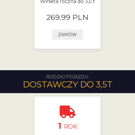
Winieta roczna do 3,5 t
269.99 PLN
ZAMÓW
RODZAJ POJAZDU:
DOSTAWCZY DO 3,5T
1
ROK