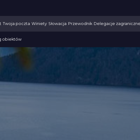
t
Twoja poczta
Winiety
Słowacja
Przewodnik
Delegacje zagraniczn
g obiektów