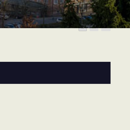
A
A
A