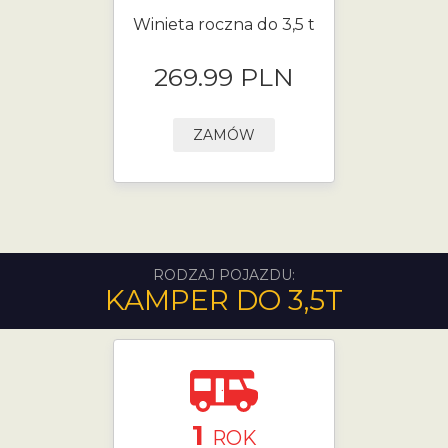
Winieta roczna do 3,5 t
269.99 PLN
ZAMÓW
RODZAJ POJAZDU:
KAMPER DO 3,5T
1
ROK