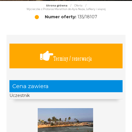
Strona główna
/
Oferta
/
Wycieczka z Protaras Marathon do Ayia Napa, Lefkary i więcej
Numer oferty:
135/18107
Terminy / rezerwacja
Cena zawiera
Uczestnik