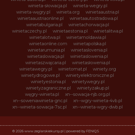
winieta-słowacja.pl
winieta-wegry.pl
winieta-węgry.pl
winieta.org
winietaaustria.pl
winietaaustriaonline.pl
winietaautostradowa.pl
winietabulgaria.pl
winietachorwacja.pl
winietaczechy.pl
winietaestonia.pl
winietalitwa.pl
winietalotwa.pl
winietamoldawia.pl
winietaonline.com
winietapolska.pl
winietarumunia.pl
winietaslovenia.pl
winietaslowacja.pl
winietaslowenia.pl
winietaszwajcaria.pl
winietasłowenia.pl
winietawegry.pl
winietomat.pl
winiety.org
winietydrogowe.pl
winietyelektroniczne.pl
winietyestonia.pl
winietywegry.pl
winietyzagraniczne.pl
winietyzakup.pl
węgry-winieta.pl
xn--sowacja-njb.org.pl
xn--soweniawinieta-gnc.pl
xn--wgry-winieta-4vb.pl
xn--winieta-sowacja-7sc.pl
xn--winieta-wgry-dwb.pl
© 2026 www.zeglarskiekursy.pl | powered by FENIQS