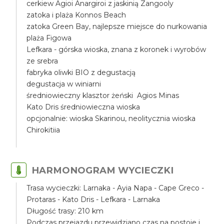
cerkiew Agioi Anargiroi z jaskinią Zangooly
zatoka i plaża Konnos Beach
zatoka Green Bay, najlepsze miejsce do nurkowania
plaża Figowa
Lefkara - górska wioska, znana z koronek i wyrobów
ze srebra
fabryka oliwki BIO z degustacją
degustacja w winiarni
średniowieczny klasztor żeński Agios Minas
Kato Dris średniowieczna wioska
opcjonalnie: wioska Skarinou, neolitycznia wioska
Chirokitiia
HARMONOGRAM WYCIECZKI
Trasa wycieczki: Larnaka - Ayia Napa - Cape Greco -
Protaras - Kato Dris - Lefkara - Larnaka
Długość trasy: 210 km
Podczas przejazdu przewidziano czas na postoje i