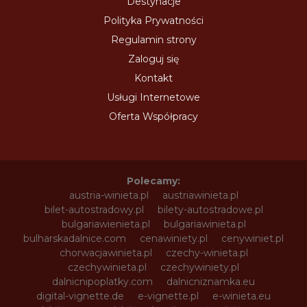
Destynacje
Polityka Prywatności
Regulamin strony
Zaloguj się
Kontakt
Usługi Internetowe
Oferta Współpracy
Polecamy:
austria-winieta.pl
austriawinieta.pl
bilet-autostradowy.pl
bilety-autostradowe.pl
bulgariawienieta.pl
bulgariawinieta.pl
bulharskadalnice.com
cenawiniety.pl
cenywiniet.pl
chorwacjawinieta.pl
czechy-winieta.pl
czechywinieta.pl
czechywiniety.pl
dalnicnipoplatky.com
dalnicniznamka.eu
digital-vignette.de
e-vignette.pl
e-winieta.eu