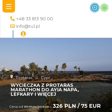
+48 33 813 90 00
info@tu1.pl
Protaras
→
Cypr
WYCIECZKA Z PROTARAS
MARATHON DO AYIA NAPA,
LEFKARY I WIĘCEJ
326 PLN / 75 EUR
Cena od
391 PLN / 90 EUR