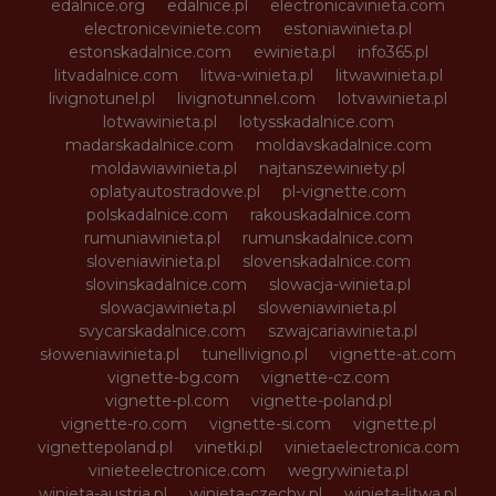
edalnice.org
edalnice.pl
electronicavinieta.com
electroniceviniete.com
estoniawinieta.pl
estonskadalnice.com
ewinieta.pl
info365.pl
litvadalnice.com
litwa-winieta.pl
litwawinieta.pl
livignotunel.pl
livignotunnel.com
lotvawinieta.pl
lotwawinieta.pl
lotysskadalnice.com
madarskadalnice.com
moldavskadalnice.com
moldawiawinieta.pl
najtanszewiniety.pl
oplatyautostradowe.pl
pl-vignette.com
polskadalnice.com
rakouskadalnice.com
rumuniawinieta.pl
rumunskadalnice.com
sloveniawinieta.pl
slovenskadalnice.com
slovinskadalnice.com
slowacja-winieta.pl
slowacjawinieta.pl
sloweniawinieta.pl
svycarskadalnice.com
szwajcariawinieta.pl
słoweniawinieta.pl
tunellivigno.pl
vignette-at.com
vignette-bg.com
vignette-cz.com
vignette-pl.com
vignette-poland.pl
vignette-ro.com
vignette-si.com
vignette.pl
vignettepoland.pl
vinetki.pl
vinietaelectronica.com
vinieteelectronice.com
wegrywinieta.pl
winieta-austria.pl
winieta-czechy.pl
winieta-litwa.pl