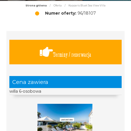
Strona główna
/
Oferta
/
Kapparis Bluet Sea View Villa
Numer oferty:
96/18107
Terminy / rezerwacja
Cena zawiera
willa 6-osobowa