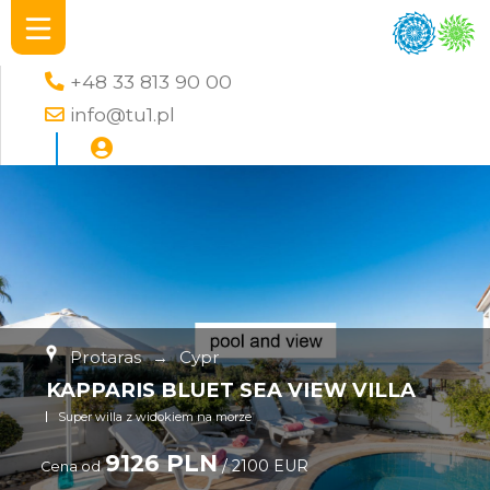
+48 33 813 90 00
info@tu1.pl
Protaras
→
Cypr
KAPPARIS BLUET SEA VIEW VILLA
Super willa z widokiem na morze
9126 PLN
/ 2100 EUR
Cena od