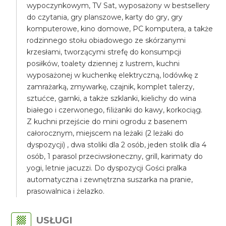
wypoczynkowym, TV Sat, wyposażony w bestsellery
do czytania, gry planszowe, karty do gry, gry
komputerowe, kino domowe, PC komputera, a także
rodzinnego stołu obiadowego ze skórzanymi
krzesłami, tworzącymi strefę do konsumpcji
posiłków, toalety dziennej z lustrem, kuchni
wyposażonej w kuchenkę elektryczną, lodówkę z
zamrażarką, zmywarkę, czajnik, komplet talerzy,
sztućce, garnki, a także szklanki, kielichy do wina
białego i czerwonego, filiżanki do kawy, korkociąg.
Z kuchni przejście do mini ogrodu z basenem
całorocznym, miejscem na leżaki (2 leżaki do
dyspozycji) , dwa stoliki dla 2 osób, jeden stolik dla 4
osób, 1 parasol przeciwsłoneczny, grill, karimaty do
yogi, letnie jacuzzi. Do dyspozycji Gości pralka
automatyczna i zewnętrzna suszarka na pranie,
prasowalnica i żelazko.
USŁUGI