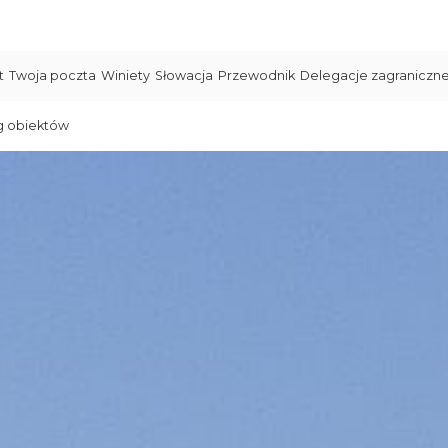
t
Twoja poczta
Winiety
Słowacja
Przewodnik
Delegacje zagraniczn
g obiektów