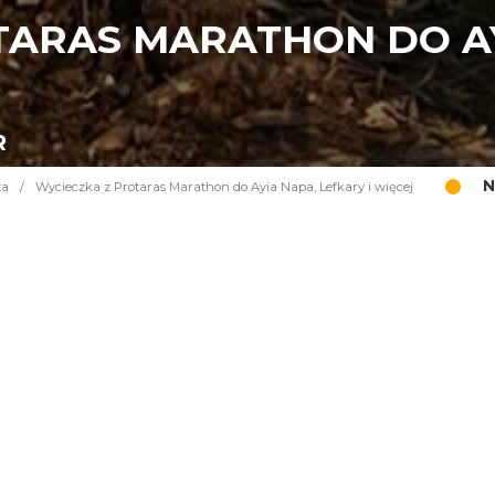
TARAS MARATHON DO AY
R
N
ta
/
Wycieczka z Protaras Marathon do Ayia Napa, Lefkary i więcej