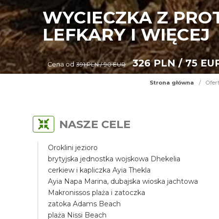
WYCIECZKA Z PRO
LEFKARY I WIĘCEJ
326 PLN / 75 EU
Cena od
391 PLN / 90 EUR
Strona główna
/
Ofer
NASZE CELE
Oroklini jezioro
brytyjska jednostka wojskowa Dhekelia
cerkiew i kapliczka Ayia Thekla
Ayia Napa Marina, dubajska wioska jachtowa
Makronissos plaża i zatoczka
zatoka Adams Beach
plaża Nissi Beach